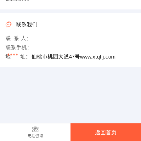
联系我们
联 系 人：
联系手机：
****
地 址：
仙桃市桃园大道47号www.xtqflj.com
返回首页
电话咨询